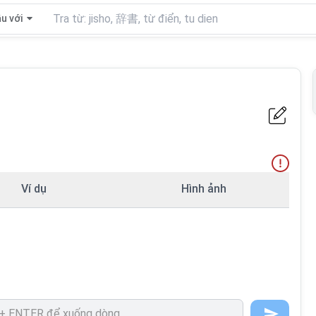
u với
Ví dụ
Hình ảnh