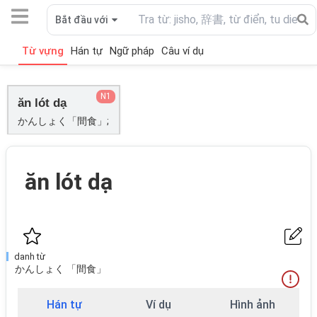
Bắt đầu với
Từ vựng
Hán tự
Ngữ pháp
Câu ví dụ
N1
ăn lót dạ
かんしょく「間食」;
ăn lót dạ
danh từ
かんしょく 「間食」
Hán tự
Ví dụ
Hình ảnh