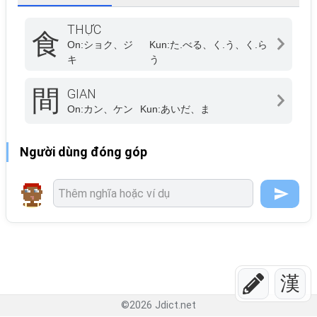
THỰC
食
On:
ショク、ジ
Kun:
た.べる、く.う、く.ら
キ
う
間
GIAN
On:
カン、ケン
Kun:
あいだ、ま
Người dùng đóng góp
漢
©
2026
Jdict.net