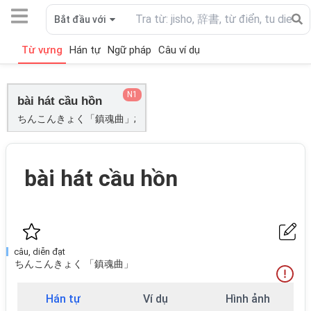
Bắt đầu với
Từ vựng
Hán tự
Ngữ pháp
Câu ví dụ
N1
bài hát cầu hồn
ちんこんきょく「鎮魂曲」;
bài hát cầu hồn
câu, diễn đạt
ちんこんきょく 「鎮魂曲」
Hán tự
Ví dụ
Hình ảnh