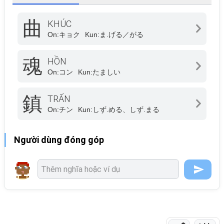
曲
KHÚC
On:
キョク
Kun:
ま.げる／がる
魂
HỒN
On:
コン
Kun:
たましい
鎮
TRẤN
On:
チン
Kun:
しず.める、しず.まる
Người dùng đóng góp