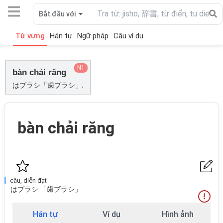
Bắt đầu với
Từ vựng
Hán tự
Ngữ pháp
Câu ví dụ
N1
bàn chải răng
はブラシ「歯ブラシ」;
bàn chải răng
câu, diễn đạt
はブラシ 「歯ブラシ」
Hán tự
Ví dụ
Hình ảnh