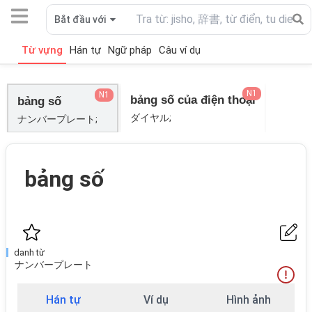
Bắt đầu với
Từ vựng
Hán tự
Ngữ pháp
Câu ví dụ
N1
N1
bảng số của điện thoại
bảng số
ダイヤル;
ナンバープレート;
bảng số
danh từ
ナンバープレート
Hán tự
Ví dụ
Hình ảnh