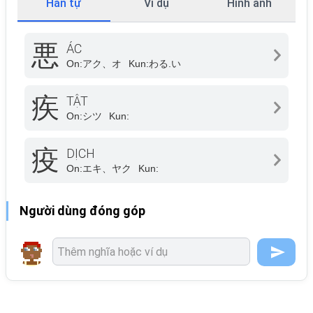
Hán tự
Ví dụ
Hình ảnh
悪
ÁC
On:
アク、オ
Kun:
わる.い
疾
TẬT
On:
シツ
Kun:
疫
DỊCH
On:
エキ、ヤク
Kun:
Người dùng đóng góp