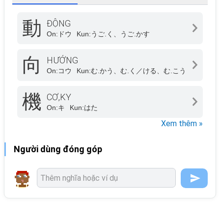
動
ĐỘNG
On:
ドウ
Kun:
うご.く、うご.かす
向
HƯỚNG
On:
コウ
Kun:
む.かう、む.く／ける、む.こう
機
CƠ,KY
On:
キ
Kun:
はた
Xem thêm »
Người dùng đóng góp