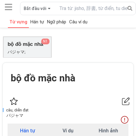
Bắt đầu với
Từ vựng
Hán tự
Ngữ pháp
Câu ví dụ
N1
bộ đồ mặc nhà
パジャマ;
bộ đồ mặc nhà
câu, diễn đạt
パジャマ
Hán tự
Ví dụ
Hình ảnh