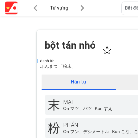
Từ vựng
Bắt đầ
bột tán nhỏ
danh từ
ふんまつ 「粉末」
Hán tự
末
MẠT
On:
マツ、バツ
Kun:
すえ
粉
PHẤN
On:
フン、デシメートル
Kun:
こな、