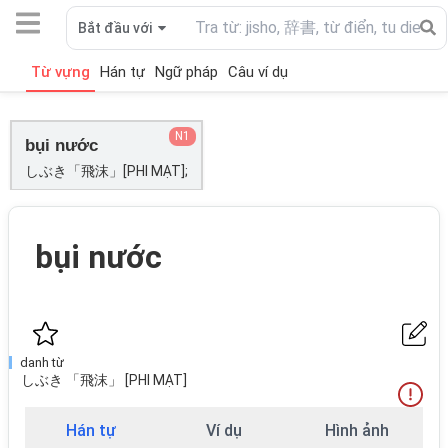
Bắt đầu với
Từ vựng
Hán tự
Ngữ pháp
Câu ví dụ
N1
bụi nước
しぶき「飛沫」[PHI MẠT];
bụi nước
danh từ
しぶき 「飛沫」 [PHI MẠT]
Hán tự
Ví dụ
Hình ảnh