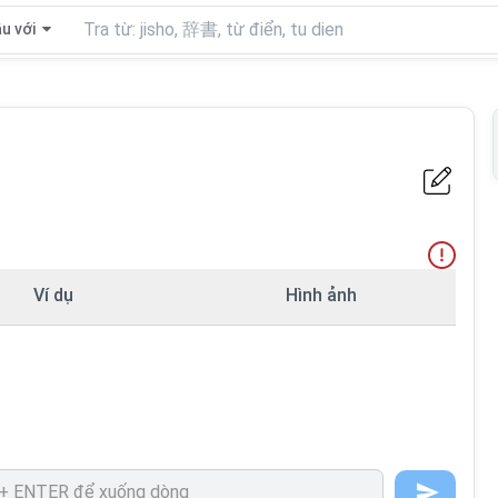
u với
Ví dụ
Hình ảnh