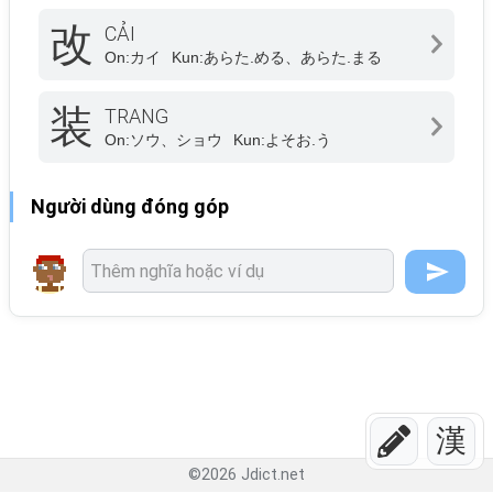
改
CẢI
On:
カイ
Kun:
あらた.める、あらた.まる
装
TRANG
On:
ソウ、ショウ
Kun:
よそお.う
Người dùng đóng góp
漢
©
2026
Jdict.net