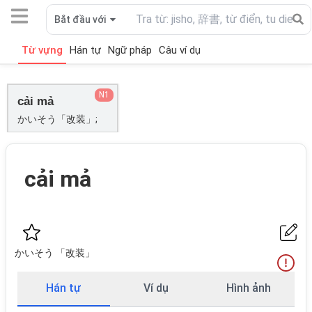
Bắt đầu với
Từ vựng
Hán tự
Ngữ pháp
Câu ví dụ
N1
cải mả
かいそう「改装」;
cải mả
かいそう 「改装」
Hán tự
Ví dụ
Hình ảnh