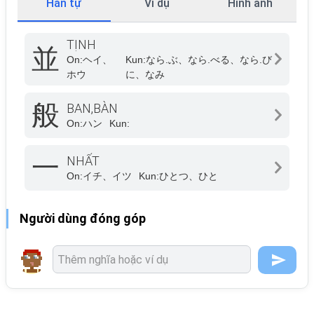
Hán tự
Ví dụ
Hình ảnh
TỊNH
並
On:
ヘイ、
Kun:
なら.ぶ、なら.べる、なら.び
ホウ
に、なみ
般
BAN,BÀN
On:
ハン
Kun:
一
NHẤT
On:
イチ、イツ
Kun:
ひとつ、ひと
Người dùng đóng góp