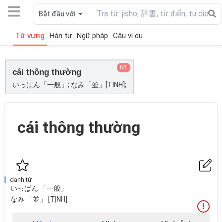
Bắt đầu với
Từ vựng
Hán tự
Ngữ pháp
Câu ví dụ
N1
cái thông thường
いっぱん「一般」; なみ「並」[TỊNH];
cái thông thường
danh từ
いっぱん 「一般」
なみ 「並」 [TỊNH]