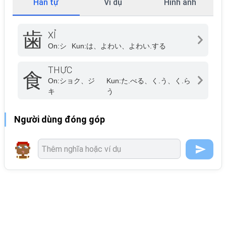
Hán tự
Ví dụ
Hình ảnh
歯
XỈ
On:
シ
Kun:
は、よわい、よわい.する
THỰC
食
On:
ショク、ジ
Kun:
た.べる、く.う、く.ら
キ
う
Người dùng đóng góp