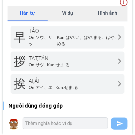
Hán tự
Ví dụ
Hình ảnh
TẢO
早
On:
ソウ、サ
Kun:
はや.い、はや.まる、はや.
ッ
める
拶
TẠT,TÁN
On:
サツ
Kun:
せま.る
挨
AI,ẢI
On:
アイ、エ
Kun:
せま.る
Người dùng đóng góp