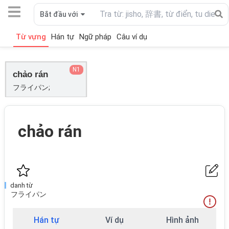
Bắt đầu với
Từ vựng
Hán tự
Ngữ pháp
Câu ví dụ
N1
chảo rán
フライパン;
chảo rán
danh từ
フライパン
Hán tự
Ví dụ
Hình ảnh