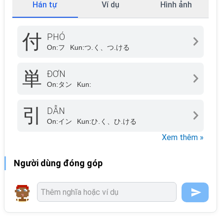
Hán tự
Ví dụ
Hình ảnh
付
PHÓ
On:
フ
Kun:
つ.く、つ.ける
単
ĐƠN
On:
タン
Kun:
引
DẪN
On:
イン
Kun:
ひ.く、ひ.ける
Xem thêm »
Người dùng đóng góp