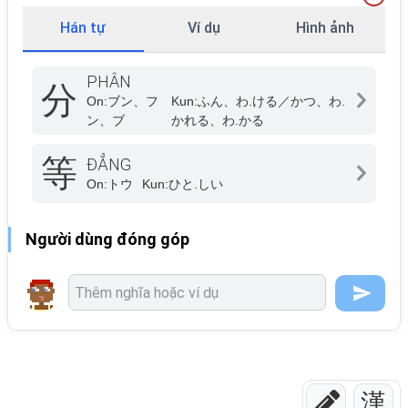
Hán tự
Ví dụ
Hình ảnh
PHÂN
分
On:
ブン、フ
Kun:
ふん、わ.ける／かつ、わ.
ン、ブ
かれる、わ.かる
等
ĐẲNG
On:
トウ
Kun:
ひと.しい
Người dùng đóng góp
漢