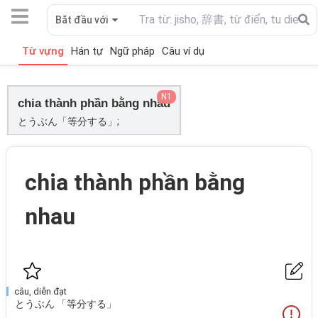
Bắt đầu với
Từ vựng
Hán tự
Ngữ pháp
Câu ví dụ
N1
chia thành phần bằng nhau
とうぶん「等分する」;
chia thành phần bằng
nhau
câu, diễn đạt
とうぶん 「等分する」