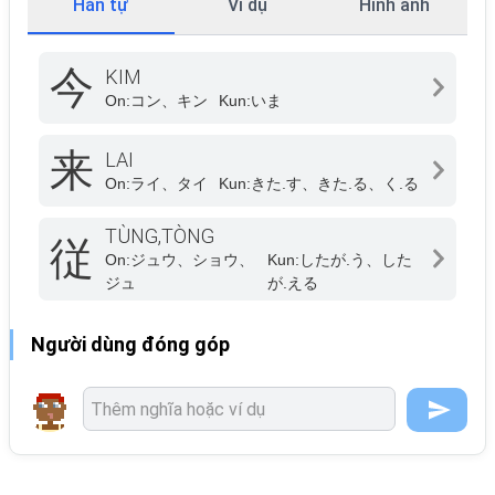
Hán tự
Ví dụ
Hình ảnh
今
KIM
On:
コン、キン
Kun:
いま
来
LAI
On:
ライ、タイ
Kun:
きた.す、きた.る、く.る
TÙNG,TÒNG
従
On:
ジュウ、ショウ、
Kun:
したが.う、した
ジュ
が.える
Người dùng đóng góp