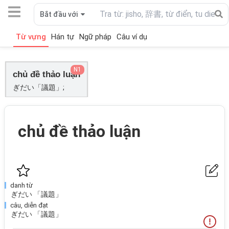
Bắt đầu với
Từ vựng
Hán tự
Ngữ pháp
Câu ví dụ
N1
chủ đề thảo luận
ぎだい「議題」;
chủ đề thảo luận
danh từ
ぎだい 「議題」
câu, diễn đạt
ぎだい 「議題」