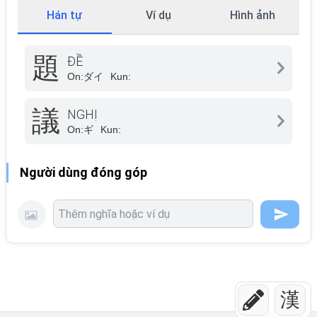
Hán tự
Ví dụ
Hình ảnh
題
ĐỀ
On:
ダイ
Kun:
議
NGHỊ
On:
ギ
Kun:
Người dùng đóng góp
漢