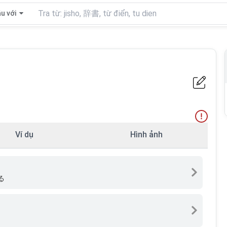
u với
Ví dụ
Hình ảnh
る