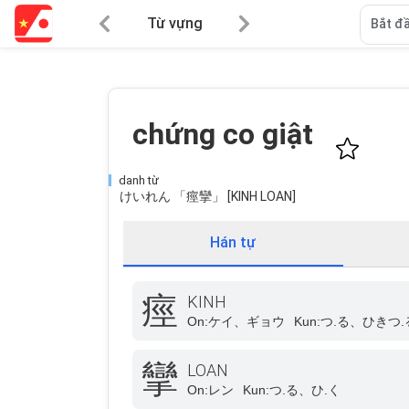
Từ vựng
Bắt đầ
chứng co giật
danh từ
けいれん 「痙攣」 [KINH LOAN]
Hán tự
痙
KINH
On:
ケイ、ギョウ
Kun:
つ.る、ひきつ.
攣
LOAN
On:
レン
Kun:
つ.る、ひ.く