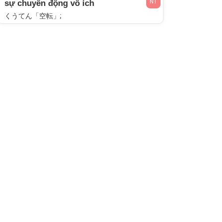
N1
sự chuyển động vô ích
くうてん「空転」;
N1
chuyển động nhịp nhàng
ぶらつく;
N1
chuyển động không ngừng
ぐるぐるする;
N1
sự chuyển động hàng ngày
にちうんどう「日運動」[NHẬT VẬN ĐỘNG];
N1
chuyển động lên phía trước
しんしゅつする「進出する」;