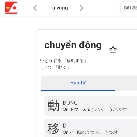
Từ vựng
Bắt đầ
chuyển động
いどうする 「移動する」
うごく 「動く」
Hán tự
動
ĐỘNG
On:
ドウ
Kun:
うご.く、うご.かす
移
DI
On:
イ
Kun:
うつ.る、うつ.す