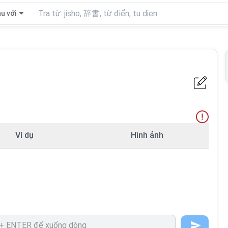
u với
Ví dụ
Hình ảnh