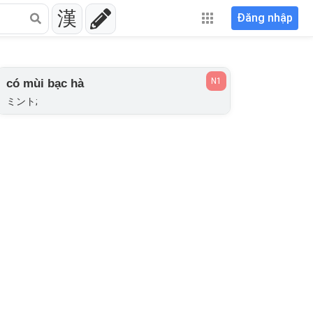
漢
Đăng nhập
N1
có mùi bạc hà
ミント;