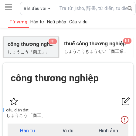
Bắt đầu với
Từ vựng
Hán tự
Ngữ pháp
Câu ví dụ
N1
N1
thuế công thương nghiệp
công thương nghiệp
しょうこうぎょうぜい「商工業税」;
しょうこう「商工」;
công thương nghiệp
câu, diễn đạt
しょうこう 「商工」
Hán tự
Ví dụ
Hình ảnh