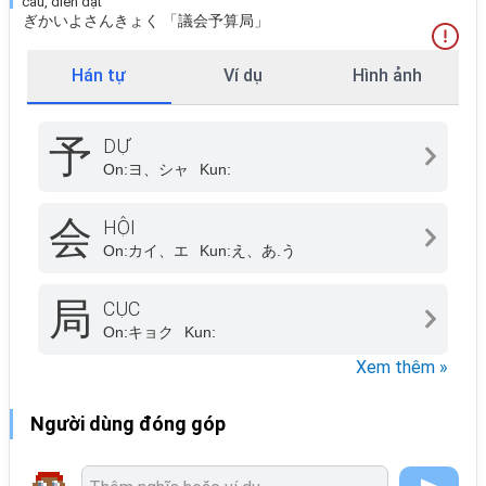
câu, diễn đạt
ぎかいよさんきょく 「議会予算局」
Hán tự
Ví dụ
Hình ảnh
予
DỰ
On:
ヨ、シャ
Kun:
会
HỘI
On:
カイ、エ
Kun:
え、あ.う
局
CỤC
On:
キョク
Kun:
Xem thêm »
Người dùng đóng góp