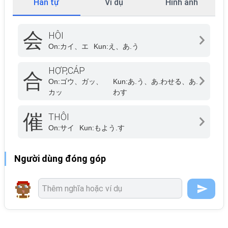
Hán tự
Ví dụ
Hình ảnh
会
HỘI
On:
カイ、エ
Kun:
え、あ.う
HỢP,CÁP
合
On:
ゴウ、ガッ、
Kun:
あ.う、あ.わせる、あ.
カッ
わす
催
THÔI
On:
サイ
Kun:
もよう.す
Người dùng đóng góp