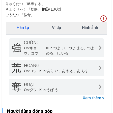
りゃくだつ 「略奪する」
きょうりゃく 「劫略」 [KIẾP LƯỢC]
ごうだつ 「強奪」
Hán tự
Ví dụ
Hình ảnh
CƯỜNG
強
On:
キョ
Kun:
つよ.い、つよ.まる、つよ.
ウ、ゴウ
める、し.いる
荒
HOANG
On:
コウ
Kun:
あら.い、あ.れる、あ.らす
奪
ĐOẠT
On:
ダツ
Kun:
うば.う
Xem thêm »
Người dùng đóng góp