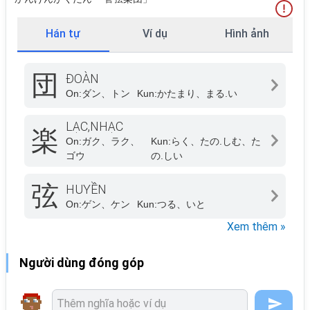
Hán tự
Ví dụ
Hình ảnh
団
ĐOÀN
On:
ダン、トン
Kun:
かたまり、まる.い
LẠC,NHẠC
楽
On:
ガク、ラク、
Kun:
らく、たの.しむ、た
ゴウ
の.しい
弦
HUYỀN
On:
ゲン、ケン
Kun:
つる、いと
Xem thêm »
Người dùng đóng góp