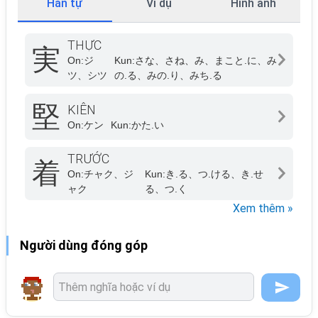
Hán tự
Ví dụ
Hình ảnh
THỰC
実
On:
ジ
Kun:
さな、さね、み、まこと.に、み
ツ、シツ
の.る、みの.り、みち.る
堅
KIÊN
On:
ケン
Kun:
かた.い
TRƯỚC
着
On:
チャク、ジ
Kun:
き.る、つ.ける、き.せ
ャク
る、つ.く
Xem thêm »
Người dùng đóng góp