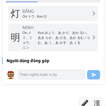
灯
ĐĂNG
On:
トウ
Kun:
ひ
MINH
On:
メ
Kun:
みょう、あ.かり、あか.るい、
明
イ、ミ
あき.らか、あ.ける、あか.るむ／ら
ョウ、
む、あ.く、あ.かす、あ.くる
ミン
Người dùng đóng góp
漢