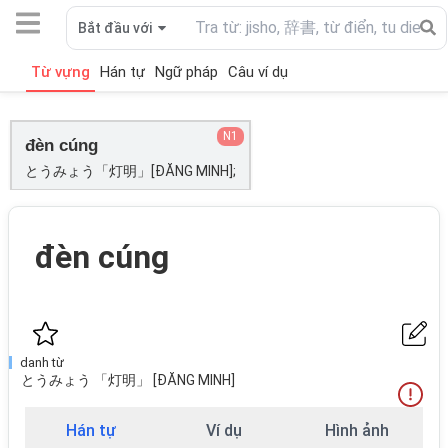
Bắt đầu với
Từ vựng
Hán tự
Ngữ pháp
Câu ví dụ
N1
đèn cúng
とうみょう「灯明」[ĐĂNG MINH];
đèn cúng
danh từ
とうみょう 「灯明」 [ĐĂNG MINH]
Hán tự
Ví dụ
Hình ảnh