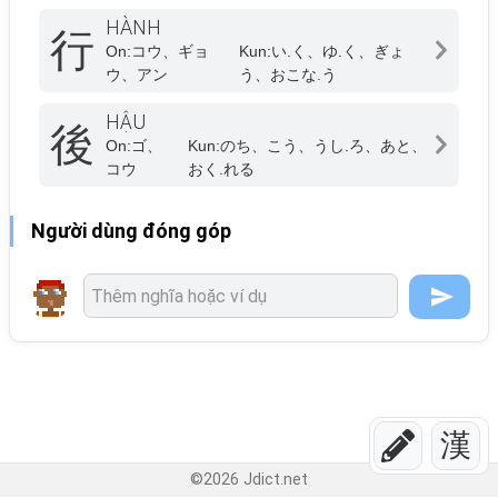
HÀNH
行
On:
コウ、ギョ
Kun:
い.く、ゆ.く、ぎょ
ウ、アン
う、おこな.う
HẬU
後
On:
ゴ、
Kun:
のち、こう、うし.ろ、あと、
コウ
おく.れる
Người dùng đóng góp
漢
©
2026
Jdict.net