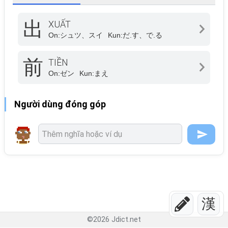
出
XUẤT
On:
シュツ、スイ
Kun:
だ.す、で.る
前
TIỀN
On:
ゼン
Kun:
まえ
Người dùng đóng góp
漢
©
2026
Jdict.net