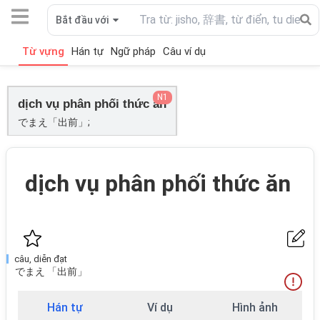
Bắt đầu với
Từ vựng
Hán tự
Ngữ pháp
Câu ví dụ
N1
dịch vụ phân phối thức ăn
でまえ「出前」;
dịch vụ phân phối thức ăn
câu, diễn đạt
でまえ 「出前」
Hán tự
Ví dụ
Hình ảnh