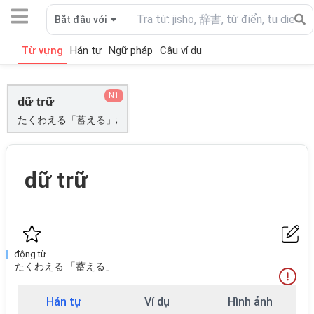
Bắt đầu với
Từ vựng
Hán tự
Ngữ pháp
Câu ví dụ
N1
dữ trữ
たくわえる「蓄える」;
dữ trữ
động từ
たくわえる 「蓄える」
Hán tự
Ví dụ
Hình ảnh