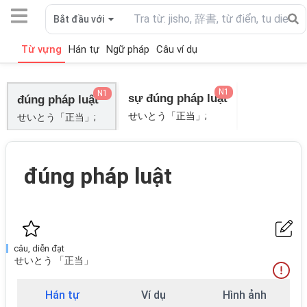
Bắt đầu với
Từ vựng
Hán tự
Ngữ pháp
Câu ví dụ
N1
N1
sự đúng pháp luật
đúng pháp luật
せいとう「正当」;
せいとう「正当」;
đúng pháp luật
câu, diễn đạt
せいとう 「正当」
Hán tự
Ví dụ
Hình ảnh