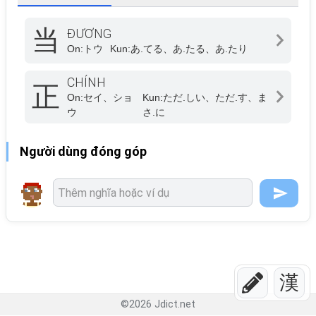
当
ĐƯƠNG
On:
トウ
Kun:
あ.てる、あ.たる、あ.たり
CHÍNH
正
On:
セイ、ショ
Kun:
ただ.しい、ただ.す、ま
ウ
さ.に
Người dùng đóng góp
漢
©
2026
Jdict.net