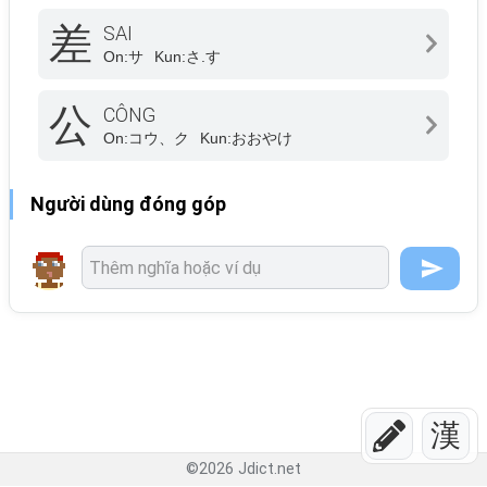
差
SAI
On:
サ
Kun:
さ.す
公
CÔNG
On:
コウ、ク
Kun:
おおやけ
Người dùng đóng góp
漢
©
2026
Jdict.net