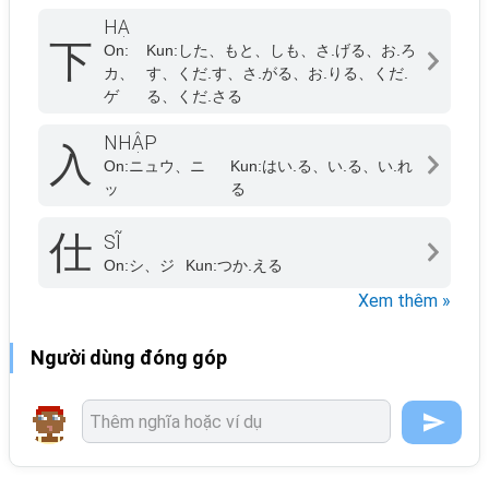
HẠ
下
On:
Kun:
した、もと、しも、さ.げる、お.ろ
カ、
す、くだ.す、さ.がる、お.りる、くだ.
ゲ
る、くだ.さる
NHẬP
入
On:
ニュウ、ニ
Kun:
はい.る、い.る、い.れ
ッ
る
仕
SĨ
On:
シ、ジ
Kun:
つか.える
Xem thêm »
Người dùng đóng góp