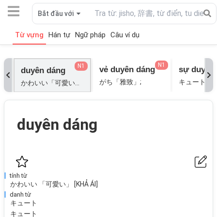
Bắt đầu với
Từ vựng
Hán tự
Ngữ pháp
Câu ví dụ
N1
N1
vẻ duyên dáng
sự duyên
duyên dáng
がち「雅致」;
かわいい「可愛い」[KHẢ ÁI]; キュート; シャルマン; しゅうれい「秀麗」; たんれい「端麗」; てんれい「典麗」[ĐIỂN LỆ]; やさしい「優しい」; キュート;
duyên dáng
tính từ
かわいい 「可愛い」 [KHẢ ÁI]
danh từ
キュート
キュート