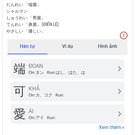
たんれい 「端麗」
シャルマン
しゅうれい 「秀麗」
てんれい 「典麗」 [ĐIỂN LỆ]
やさしい 「優しい」
Hán tự
Ví dụ
Hình ảnh
端
ĐOAN
On:
タン
Kun:
はし、はた、は
可
KHẢ
On:
カ、コク
Kun:
愛
ÁI
On:
アイ
Kun:
Xem thêm »