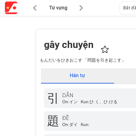
Từ vựng
Bắt đầ
gây chuyện
もんだいをひきおこす 「問題を引き起こす」
Hán tự
引
DẪN
On:
イン
Kun:
ひ.く、ひ.ける
題
ĐỀ
On:
ダイ
Kun: