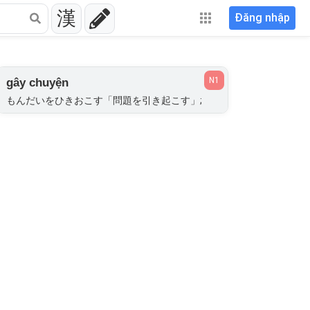
漢
Đăng nhập
N1
gây chuyện
もんだいをひきおこす「問題を引き起こす」;