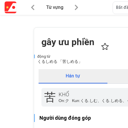
Từ vựng
Bắt đầ
gây ưu phiền
động từ
くるしめる 「苦しめる」
Hán tự
苦
KHỔ
On:
ク
Kun:
くる.しむ、くる.しめる、
Người dùng đóng góp