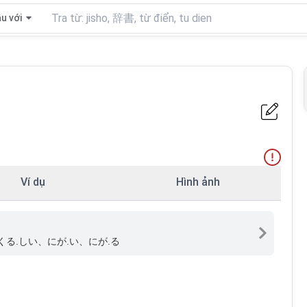
u với
Ví dụ
Hình ảnh
くる.しい、にが.い、にが.る