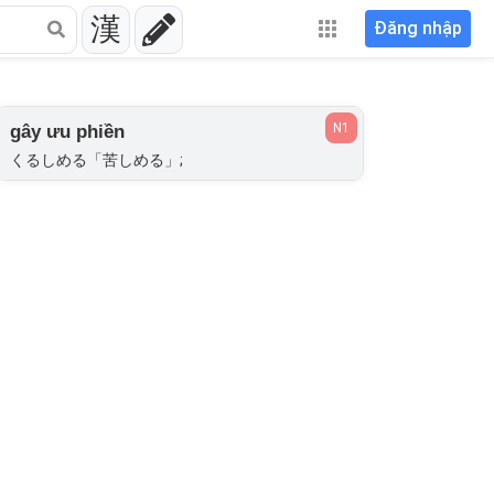
漢
Đăng nhập
N1
gây ưu phiền
くるしめる「苦しめる」;