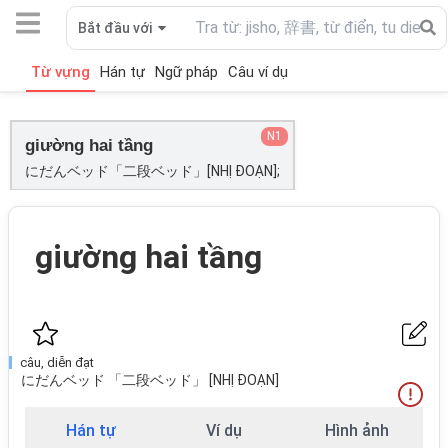
Bắt đầu với
Từ vựng
Hán tự
Ngữ pháp
Câu ví dụ
N1
giường hai tầng
にだんベッド「二段ベッド」[NHỊ ĐOẠN];
giường hai tầng
câu, diễn đạt
にだんベッド 「二段ベッド」 [NHỊ ĐOẠN]
Hán tự
Ví dụ
Hình ảnh