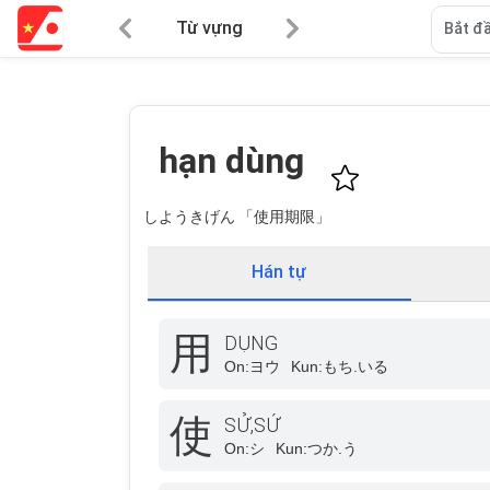
Từ vựng
Bắt đầ
hạn dùng
しようきげん 「使用期限」
Hán tự
用
DỤNG
On:
ヨウ
Kun:
もち.いる
使
SỬ,SỨ
On:
シ
Kun:
つか.う