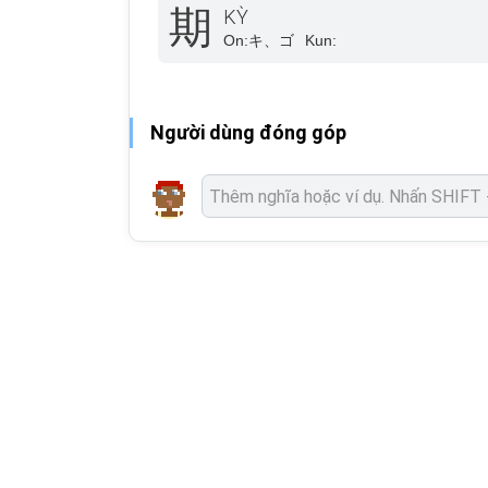
期
KỲ
On:
キ、ゴ
Kun:
Người dùng đóng góp