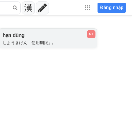
漢
Đăng nhập
N1
hạn dùng
しようきげん「使用期限」;