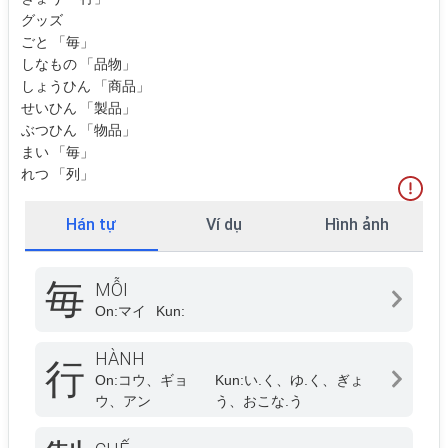
グッズ
ごと 「毎」
しなもの 「品物」
しょうひん 「商品」
せいひん 「製品」
ぶつひん 「物品」
まい 「毎」
れつ 「列」
Hán tự
Ví dụ
Hình ảnh
毎
MỖI
On:
マイ
Kun:
HÀNH
行
On:
コウ、ギョ
Kun:
い.く、ゆ.く、ぎょ
ウ、アン
う、おこな.う