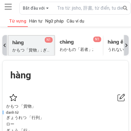
Bắt đầu với
Từ vựng
Hán tự
Ngữ pháp
Câu ví dụ
N1
N1
chàng
hàng ế
hàng
わかもの「若者」;
かもつ「貨物」; ぎょう「行」; ぎょうれつ「行列」; グッズ; ごと「毎」; しなもの「品物」; しょうひん「商品」; せいひん「製品」; ぶつひん「物品」; まい「毎」; れつ「列」; ロー;
hàng
かもつ 「貨物」
danh từ
ぎょうれつ 「行列」
ロー
ぎょう 「行」