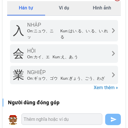
Hán tự
Ví dụ
Hình ảnh
NHẬP
入
On:
ニュウ、ニ
Kun:
はい.る、い.る、い.れ
ッ
る
会
HỘI
On:
カイ、エ
Kun:
え、あ.う
業
NGHIỆP
On:
ギョウ、ゴウ
Kun:
ぎょう、ごう、わざ
Xem thêm »
Người dùng đóng góp