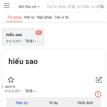
Bắt đầu với
Từ vựng
Hán tự
Ngữ pháp
Câu ví dụ
N1
hiểu sao
かんちがい「勘違い」;
hiểu sao
danh từ
かんちがい 「勘違い」
Hán tự
Ví dụ
Hình ảnh