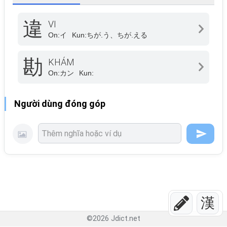
違
VI
On:
イ
Kun:
ちが.う、ちが.える
勘
KHÁM
On:
カン
Kun:
Người dùng đóng góp
漢
©
2026
Jdict.net