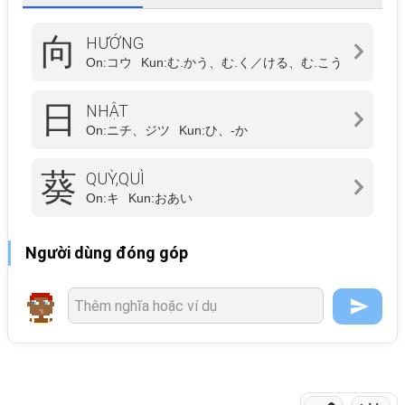
向
HƯỚNG
On:
コウ
Kun:
む.かう、む.く／ける、む.こう
日
NHẬT
On:
ニチ、ジツ
Kun:
ひ、-か
葵
QUỲ,QUÌ
On:
キ
Kun:
おあい
Người dùng đóng góp