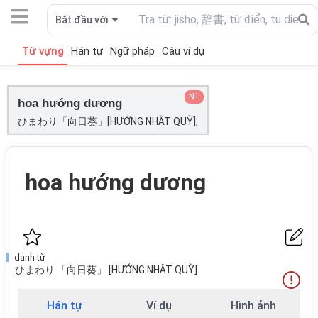
Bắt đầu với
Từ vựng
Hán tự
Ngữ pháp
Câu ví dụ
N1
hoa hướng dương
ひまわり「向日葵」[HƯỚNG NHẬT QUỲ];
hoa hướng dương
danh từ
ひまわり 「向日葵」 [HƯỚNG NHẬT QUỲ]
Hán tự
Ví dụ
Hình ảnh