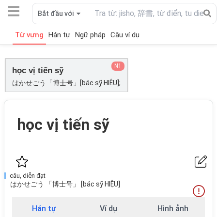
Bắt đầu với
Từ vựng
Hán tự
Ngữ pháp
Câu ví dụ
N1
học vị tiến sỹ
はかせごう「博士号」[bác sỹ HIỆU];
học vị tiến sỹ
câu, diễn đạt
はかせごう 「博士号」 [bác sỹ HIỆU]
Hán tự
Ví dụ
Hình ảnh