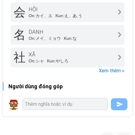
会
HỘI
On:
カイ、エ
Kun:
え、あ.う
名
DANH
On:
メイ、ミョウ
Kun:
な
社
XÃ
On:
シャ
Kun:
やしろ
Xem thêm »
Người dùng đóng góp