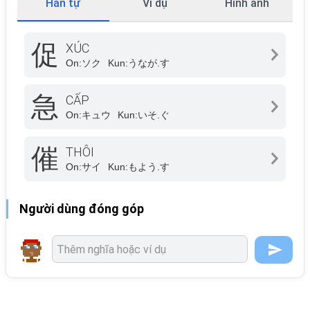
Hán tự
Ví dụ
Hình ảnh
促
XÚC
On:
ソク
Kun:
うなが.す
急
CẤP
On:
キュウ
Kun:
いそ.ぐ
催
THÔI
On:
サイ
Kun:
もよう.す
Người dùng đóng góp