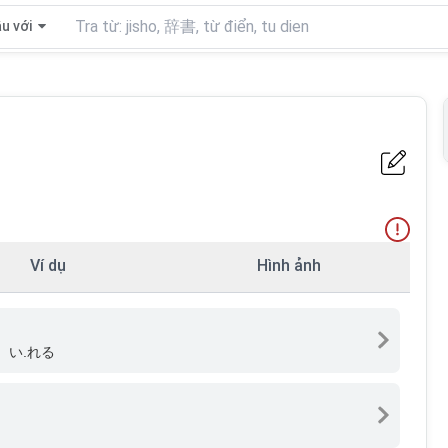
u với
Ví dụ
Hình ảnh
、い.れる