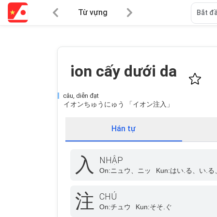
Từ vựng
Bắt đầ
ion cấy dưới da
câu, diễn đạt
イオンちゅうにゅう 「イオン注入」
Hán tự
入
NHẬP
On:
ニュウ、ニッ
Kun:
はい.る、い.る
注
CHÚ
On:
チュウ
Kun:
そそ.ぐ