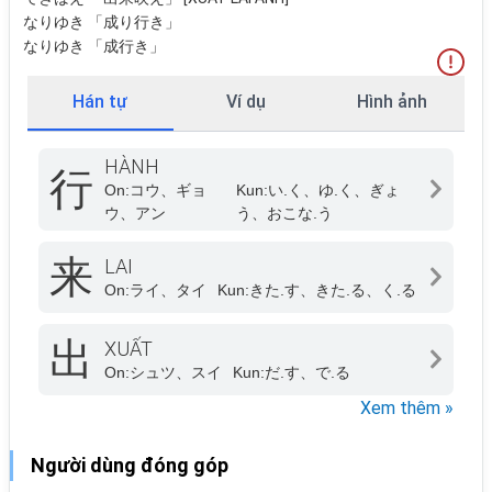
なりゆき 「成り行き」
なりゆき 「成行き」
Hán tự
Ví dụ
Hình ảnh
HÀNH
行
On:
コウ、ギョ
Kun:
い.く、ゆ.く、ぎょ
ウ、アン
う、おこな.う
来
LAI
On:
ライ、タイ
Kun:
きた.す、きた.る、く.る
出
XUẤT
On:
シュツ、スイ
Kun:
だ.す、で.る
Xem thêm »
Người dùng đóng góp